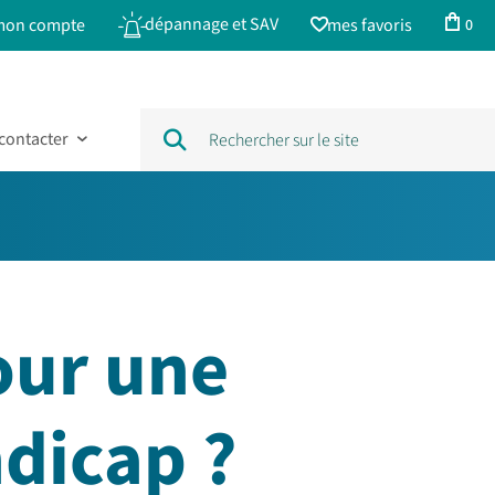
dépannage et SAV
mon compte
mes favoris
0
contacter
our une
dicap ?