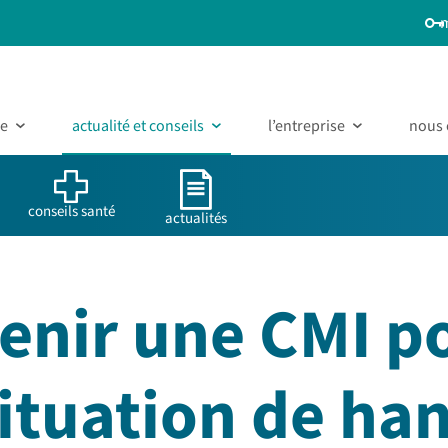
ue
actualité et conseils
l’entreprise
nous 
conseils santé
actualités
nir une CMI p
ituation de han