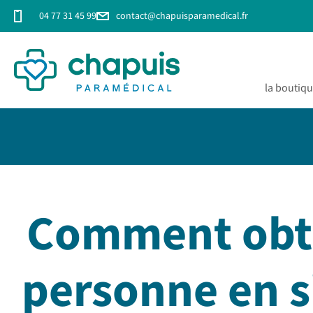
04 77 31 45 99
contact@chapuisparamedical.fr
la boutiq
Comment obte
personne en s