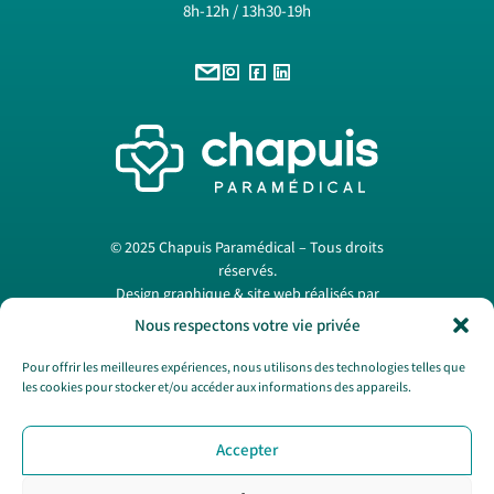
8h-12h / 13h30-19h
© 2025 Chapuis Paramédical – Tous droits
réservés.
Design graphique & site web réalisés par
Papermint Création
. —
Mentions légales
Nous respectons votre vie privée
Pour offrir les meilleures expériences, nous utilisons des technologies telles que
les cookies pour stocker et/ou accéder aux informations des appareils.
Nous contacter
Accepter
SAV
CGV