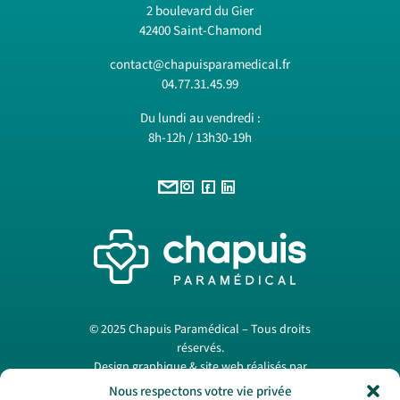
2 boulevard du Gier
42400 Saint-Chamond
contact@chapuisparamedical.fr
04.77.31.45.99
Du lundi au vendredi :
8h-12h / 13h30-19h
© 2025 Chapuis Paramédical – Tous droits
réservés.
Design graphique & site web réalisés par
Papermint Création
. —
Mentions légales
Nous respectons votre vie privée