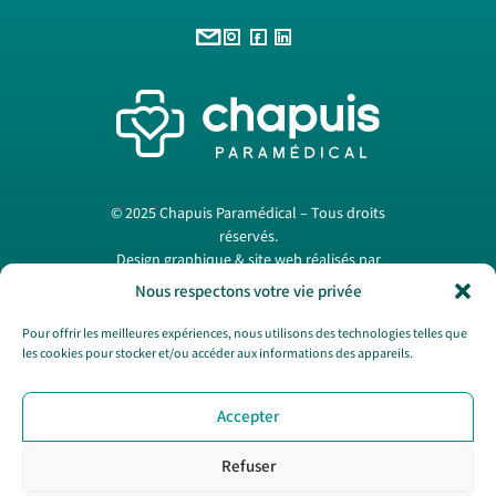
© 2025 Chapuis Paramédical – Tous droits
réservés.
Design graphique & site web réalisés par
Papermint Création
. —
Mentions légales
Nous respectons votre vie privée
Pour offrir les meilleures expériences, nous utilisons des technologies telles que
les cookies pour stocker et/ou accéder aux informations des appareils.
Nous contacter
Accepter
SAV
CGV
Refuser
Politique de cookies