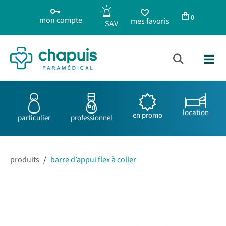
0
mon compte
mes favoris
location
en promo
particulier
professionnel
produits
/
barre d’appui flex à coller