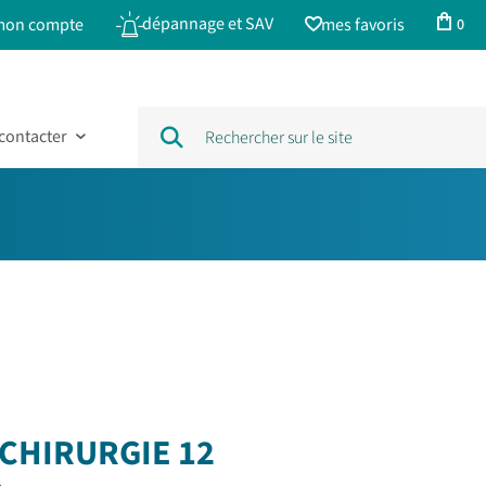
dépannage et SAV
mon compte
mes favoris
0
contacter
 CHIRURGIE 12