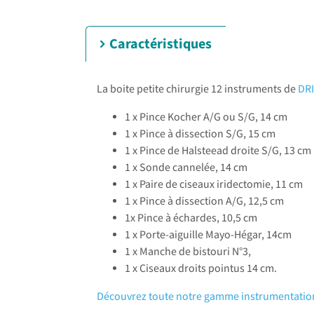
Caractéristiques
La boite petite chirurgie 12 instruments de
DR
1 x Pince Kocher A/G ou S/G, 14 cm
1 x Pince à dissection S/G, 15 cm
1 x Pince de Halsteead droite S/G, 13 cm
1 x Sonde cannelée, 14 cm
1 x Paire de ciseaux iridectomie, 11 cm
1 x Pince à dissection A/G, 12,5 cm
1x Pince à échardes, 10,5 cm
1 x Porte-aiguille Mayo-Hégar, 14cm
1 x Manche de bistouri N°3,
1 x Ciseaux droits pointus 14 cm.
Découvrez toute notre gamme instrumentatio