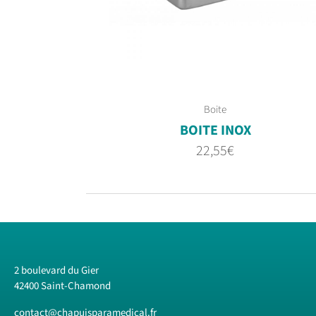
Boite
BOITE INOX
22,55
€
2 boulevard du Gier
42400 Saint-Chamond
contact@chapuisparamedical.fr