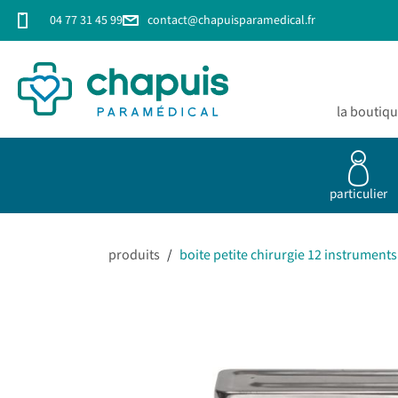
04 77 31 45 99
contact@chapuisparamedical.fr
la boutiq
particulier
produits
/
boite petite chirurgie 12 instruments