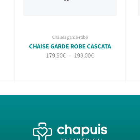
Chaises garde-robe
CHAISE GARDE ROBE CASCATA
179,90
€
–
199,00
€