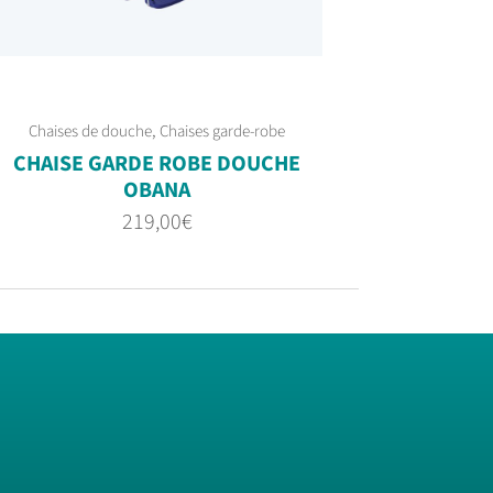
,
Chaises de douche
Chaises garde-robe
CHAISE GARDE ROBE DOUCHE
OBANA
219,00
€