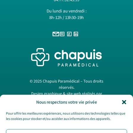
Du lundi au vendredi :
8h-12h / 13h30-19h
© 2025 Chapuis Paramédical – Tous droits
réservés.
Design graphique & site web réalisés par
Papermint Création
. —
Mentions légales
Nous respectons votre vie privée
Pour offrir les meilleures expériences, nous utilisons des technologies telles que
les cookies pour stocker et/ou accéder aux informations des appareils.