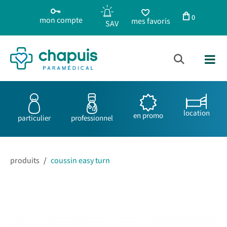
0
mon compte
mes favoris
location
en promo
particulier
professionnel
produits
/
coussin easy turn