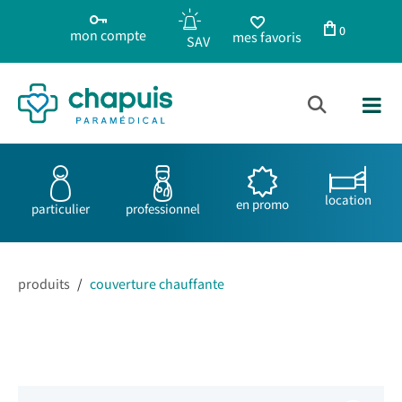
0
mon compte
mes favoris
location
en promo
particulier
professionnel
produits
/
couverture chauffante