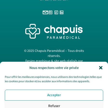
© 2025 Chapuis Paramédical – Tous droits
réservés.
Design graphique & site web réalisés par
Papermint Création
. —
Mentions légales
Nous respectons votre vie privée
Pour offrir les meilleures expériences, nous utilisons des technologies telles que
les cookies pour stocker et/ou accéder aux informations des appareils.
Nous contacter
Accepter
SAV
CGV
Refuser