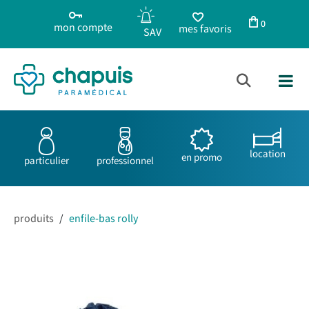
0
mon compte
mes favoris
location
en promo
particulier
professionnel
produits
/
enfile-bas rolly