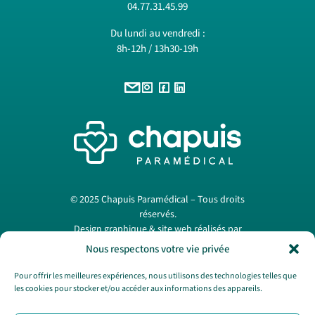
04.77.31.45.99
Du lundi au vendredi :
8h-12h / 13h30-19h
© 2025 Chapuis Paramédical – Tous droits
réservés.
Design graphique & site web réalisés par
Papermint Création
. —
Mentions légales
Nous respectons votre vie privée
Pour offrir les meilleures expériences, nous utilisons des technologies telles que
les cookies pour stocker et/ou accéder aux informations des appareils.