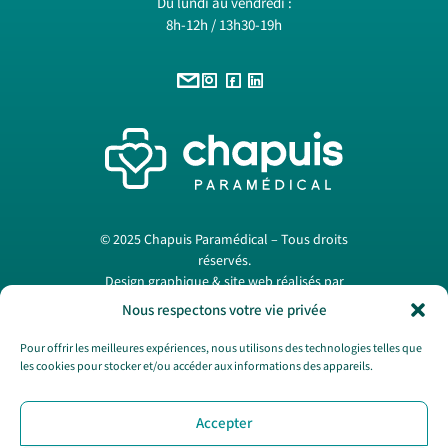
Du lundi au vendredi :
8h-12h / 13h30-19h
© 2025 Chapuis Paramédical – Tous droits
réservés.
Design graphique & site web réalisés par
Papermint Création
. —
Mentions légales
Nous respectons votre vie privée
Pour offrir les meilleures expériences, nous utilisons des technologies telles que
les cookies pour stocker et/ou accéder aux informations des appareils.
Nous contacter
Accepter
SAV