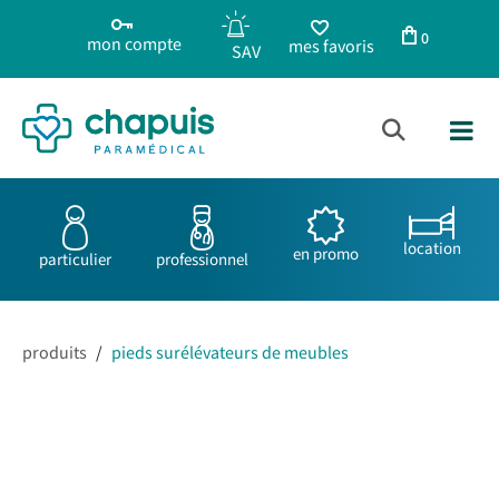
0
mon compte
mes favoris
location
en promo
particulier
professionnel
produits
/
pieds surélévateurs de meubles