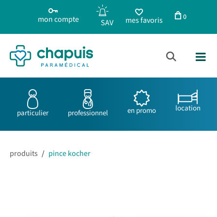
0
mon compte
mes favoris
location
en promo
particulier
professionnel
produits
/
pince kocher