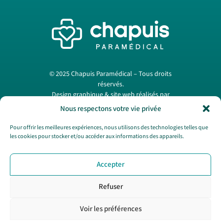
© 2025 Chapuis Paramédical – Tous droits
réservés.
Design graphique & site web réalisés par
Papermint Création
. —
Mentions légales
Nous respectons votre vie privée
Pour offrir les meilleures expériences, nous utilisons des technologies telles que
les cookies pour stocker et/ou accéder aux informations des appareils.
Nous contacter
Accepter
SAV
CGV
Refuser
Politique de cookies
Politique de confidentialité
Voir les préférences