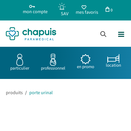
0
mon compte
mes favoris
location
en promo
particulier
professionnel
produits
/
porte urinal