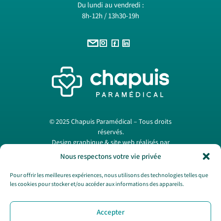
Du lundi au vendredi :
8h-12h / 13h30-19h
© 2025 Chapuis Paramédical – Tous droits
réservés.
Design graphique & site web réalisés par
Papermint Création
. —
Mentions légales
Nous respectons votre vie privée
Pour offrir les meilleures expériences, nous utilisons des technologies telles que
les cookies pour stocker et/ou accéder aux informations des appareils.
Nous contacter
Accepter
SAV