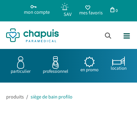
0
mon compte
mes favoris
location
en promo
particulier
professionnel
produits
/
siège de bain profilo