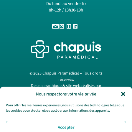
Du lundi au vendredi :
8h-12h / 13h30-19h
© 2025 Chapuis Paramédical – Tous droits
réservés.
Design graphique & site web réalisés par
Papermint Création
. —
Mentions légales
Nous respectons votre vie privée
Pour offrir les meilleures expériences, nous utilisons des technologies telles que
les cookies pour stocker et/ou accéder aux informations des appareils.
Nous contacter
Accepter