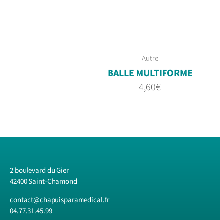
Autre
BALLE MULTIFORME
4,60
€
2 boulevard du Gier
42400 Saint-Chamond
contact@chapuisparamedical.fr
04.77.31.45.99