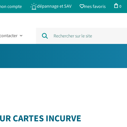
dépannage et SAV
mon compte
mes favoris
0
contacter
UR CARTES INCURVE