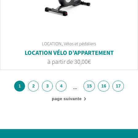
,
LOCATION
Vélos et pédaliers
LOCATION VÉLO D’APPARTEMENT
30,00
€
1
2
3
4
15
16
17
…
page suivante