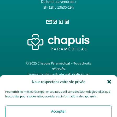
Du lundi au vendredi :
8h-12h / 13h30-19h
© 2025 Chapuis Paramédical – Tous droits
réservés.
Design graphique & site web réalisés par
Papermint Création
. —
Mentions légales
Nous respectons votre vie privée
Pour offrir les meilleures expériences, nous utilisons des technologies telles que
les cookies pour stocker et/ou accéder aux informations des appareils.
Nous contacter
Accepter
SAV