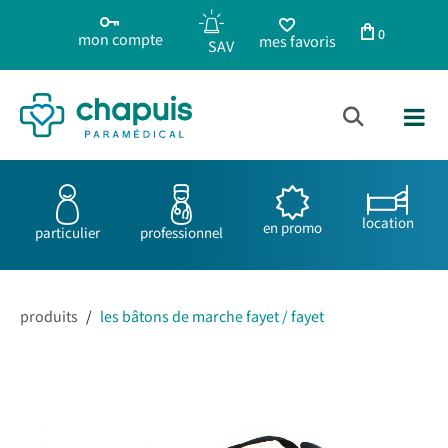
0
mon compte
mes favoris
location
en promo
particulier
professionnel
produits
/
les bâtons de marche fayet / fayet