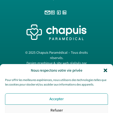
© 2025 Chapuis Paramédical – Tous droits
réservés.
Design graphique & site web réalisés par
Papermint Création
. —
Mentions légales
Nous respectons votre vie privée
Pour offrir les meilleures expériences, nous utilisons des technologies telles que
les cookies pour stocker et/ou accéder aux informations des appareils.
Nous contacter
Accepter
SAV
CGV
Refuser